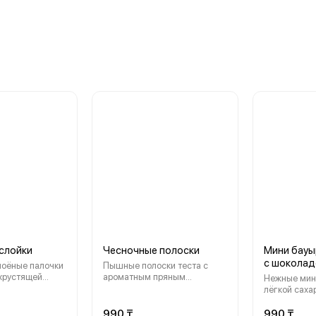
слойки
Чесночные полоски
Мини бауы
с шокола
лоёные палочки
Пышные полоски теста с
 хрустящей
ароматным пряным
Нежные мин
дро посыпанные
чесночным соусом.
лёгкой саха
ной пудрой.
Хрустящие снаружи и мягкие
аппетитным
ладкое
внутри — отличное
топпингом. 
990 ₸
990 ₸