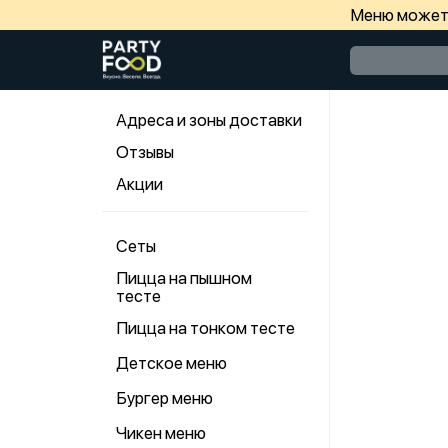
Меню может 
Адреса и зоны доставки
Отзывы
Акции
Сеты
Пицца на пышном
тесте
Пицца на тонком тесте
Детское меню
Бургер меню
Чикен меню