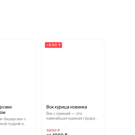
−890 ₸
рсаки
Вок курица новинка
дом
Вок с курицей — это
нежнейшая куриная грудка в
и-бауырсаки с
дуэте с сочной китайской
рной пудрой и
капустой, сладким
 шоколадным
1890 ₸
болгарским перцем и
Сладкий десерт,