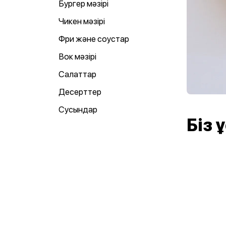
Бургер мәзірі
Чикен мәзірі
Фри және соустар
Вок мәзірі
Салаттар
Десерттер
Сусындар
Біз