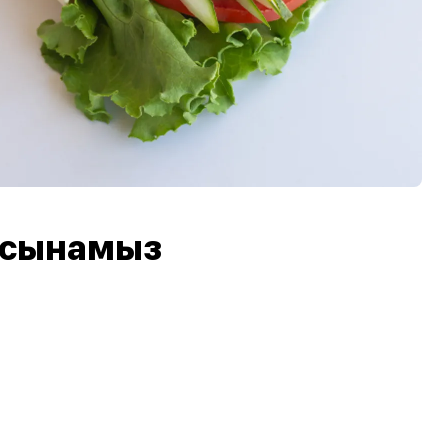
 ұсынамыз