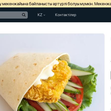
зу мекенжайына байланысты әртүрлі болуы мүмкін. Мекенж
KZ
Контактілер