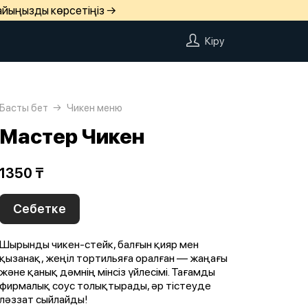
айыңызды көрсетіңіз →
Кіру
Басты бет
Чикен меню
Мастер Чикен
1350 ₸
Себетке
Шырынды чикен-стейк, балғын қияр мен
қызанақ, жеңіл тортильяға оралған — жаңағы
және қанық дәмнің мінсіз үйлесімі. Тағамды
фирмалық соус толықтырады, әр тістеуде
ләззат сыйлайды!