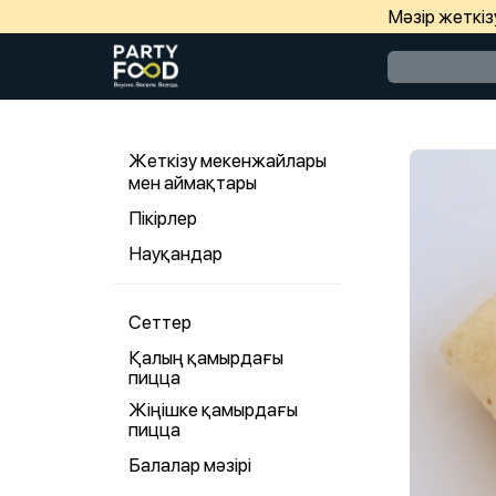
Мәзір жеткі
Жеткізу мекенжайлары
мен аймақтары
Пікірлер
Науқандар
Сеттер
Қалың қамырдағы
пицца
Жіңішке қамырдағы
пицца
Балалар мәзірі