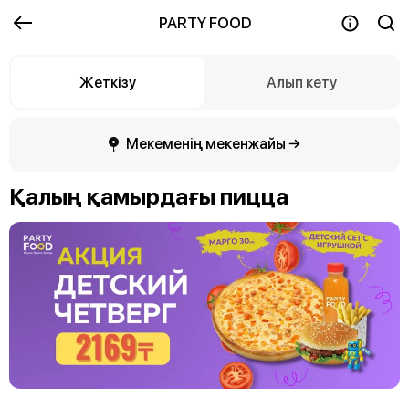
PARTY FOOD
Жеткізу
Алып кету
Мекеменің мекенжайы →
Қалың қамырдағы пицца