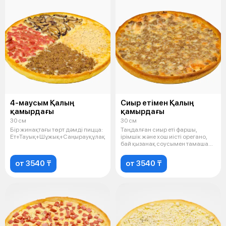
4-маусым Қалың
Сиыр етімен Қалың
қамырдағы
қамырдағы
30 см
30 см
Бір жинақтағы төрт дәмді пицца:
Таңдалған сиыр еті фаршы,
Ет+Тауық+Шұжық+Саңырауқұлақ.
ірімшік және хош иісті орегано,
бай қызанақ соусымен тамаша
үйле
от 3540 ₸
от 3540 ₸