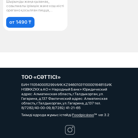
Шырынды жаңа қызанақ,
созылмалы ірімшік және хош иісті
орегано қосылған пицца,
қызанақ соу
от 1490 ₸
ТОО «СӘТТІСІ»
БИН 110540005299 ИИК KZ946010311000016481 БИК
HSBKKZKX в АО « Народный Банк» Юридический
адрес: Алматинская область, г.Талдыкорган, ул.
Гагарина, д.137 Фактический адрес: Алматинская
область, г.Талдыкорган, ул. Гагарина, д.137 тел.
8/7282/40-00-09, 8/7282/ 41-21-65
Тиімді ядрода жұмыс істейді
Foodpicásso
ver. 3.2