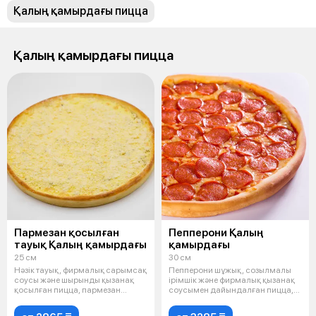
Қалың қамырдағы пицца
Қалың қамырдағы пицца
Пармезан қосылған
Пепперони Қалың
тауық Қалың қамырдағы
қамырдағы
25 см
30 см
Нәзік тауық, фирмалық сарымсақ
Пепперони шұжық, созылмалы
соусы және шырынды қызанақ
ірімшік және фирмалық қызанақ
қосылған пицца, пармезан
соусымен дайындалған пицца,
ірімшіг
хош и