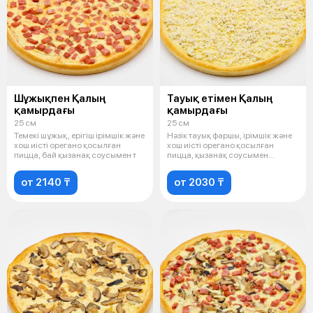
Шұжықпен Қалың
Тауық етімен Қалың
қамырдағы
қамырдағы
25 см
25 см
Темекі шұжық, ерігіш ірімшік және
Нәзік тауық фаршы, ірімшік және
хош иісті орегано қосылған
хош иісті орегано қосылған
пицца, бай қызанақ соусымен т
пицца, қызанақ соусымен
толықты
от 2140 ₸
от 2030 ₸