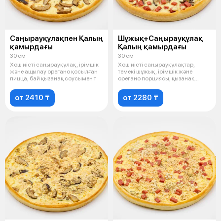
Саңырауқұлақпен Қалың
Шұжық+Саңырауқұлақ
қамырдағы
Қалың қамырдағы
30 см
30 см
Хош иісті саңырауқұлақ, ірімшік
Хош иісті саңырауқұлақтар,
және ащылау орегано қосылған
темекі шұжық, ірімшік және
пицца, бай қызанақ соусымен т
орегано порциясы, қызанақ
соусымен д
от 2410 ₸
от 2280 ₸