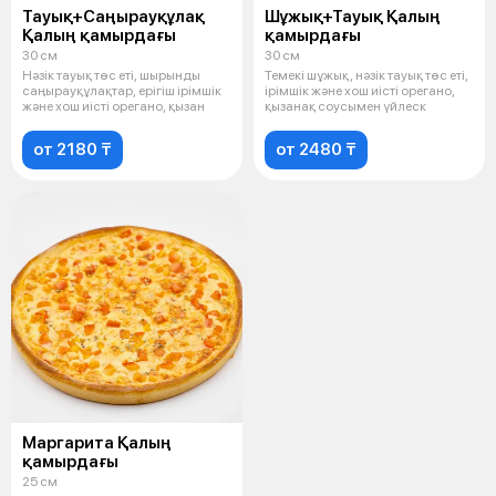
Тауық+Саңырауқұлақ
Шұжық+Тауық Қалың
Қалың қамырдағы
қамырдағы
30 см
30 см
Нәзік тауық төс еті, шырынды
Темекі шұжық, нәзік тауық төс еті,
саңырауқұлақтар, ерігіш ірімшік
ірімшік және хош иісті орегано,
және хош иісті орегано, қызан
қызанақ соусымен үйлеск
от 2180 ₸
от 2480 ₸
Маргарита Қалың
қамырдағы
25 см