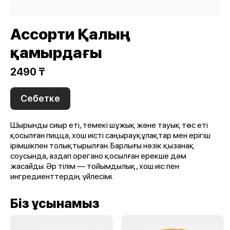
Ассорти Қалың
қамырдағы
2490 ₸
Себетке
Шырынды сиыр еті, темекі шұжық және тауық төс еті
қосылған пицца, хош иісті саңырауқұлақтар мен ерігіш
ірімшікпен толықтырылған. Барлығы нәзік қызанақ
соусында, аздап орегано қосылған ерекше дәм
жасайды. Әр тілім — тойымдылық, хош иіс пен
ингредиенттердің үйлесімі.
Біз ұсынамыз