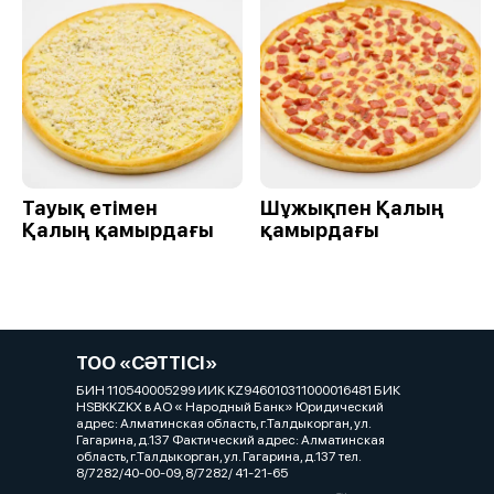
Тауық етімен
Шұжықпен Қалың
Қалың қамырдағы
қамырдағы
ТОО «СӘТТІСІ»
БИН 110540005299 ИИК KZ946010311000016481 БИК
HSBKKZKX в АО « Народный Банк» Юридический
адрес: Алматинская область, г.Талдыкорган, ул.
Гагарина, д.137 Фактический адрес: Алматинская
область, г.Талдыкорган, ул. Гагарина, д.137 тел.
8/7282/40-00-09, 8/7282/ 41-21-65