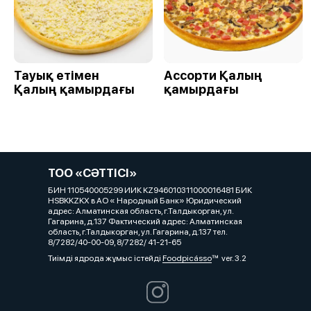
Тауық етімен
Ассорти Қалың
Қалың қамырдағы
қамырдағы
ТОО «СӘТТІСІ»
БИН 110540005299 ИИК KZ946010311000016481 БИК
HSBKKZKX в АО « Народный Банк» Юридический
адрес: Алматинская область, г.Талдыкорган, ул.
Гагарина, д.137 Фактический адрес: Алматинская
область, г.Талдыкорган, ул. Гагарина, д.137 тел.
8/7282/40-00-09, 8/7282/ 41-21-65
Тиімді ядрода жұмыс істейді
Foodpicásso
ver. 3.2