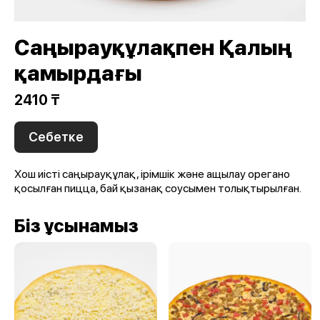
Саңырауқұлақпен Қалың
қамырдағы
2410 ₸
Себетке
Хош иісті саңырауқұлақ, ірімшік және ащылау орегано
қосылған пицца, бай қызанақ соусымен толықтырылған.
Біз ұсынамыз