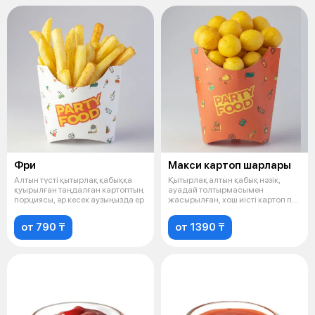
Фри
Макси картоп шарлары
Алтын түсті қытырлақ қабыққа
Қытырлақ алтын қабық нәзік,
қуырылған таңдалған картоптың
ауадай толтырмасымен
порциясы, әр кесек аузыңызда ер
жасырылған, хош иісті картоп пен
дәмдеуіш
от 790 ₸
от 1390 ₸