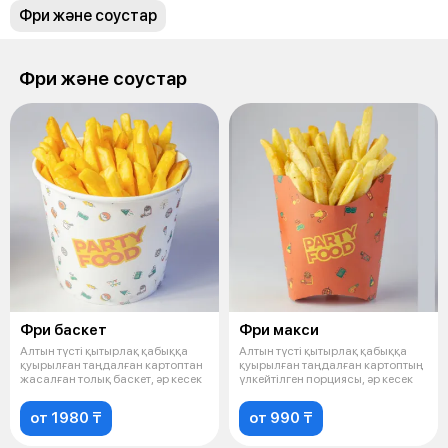
Фри және соустар
Фри және соустар
Фри баскет
Фри макси
Алтын түсті қытырлақ қабыққа
Алтын түсті қытырлақ қабыққа
қуырылған таңдалған картоптан
қуырылған таңдалған картоптың
жасалған толық баскет, әр кесек
үлкейтілген порциясы, әр кесек
от 1980 ₸
от 990 ₸