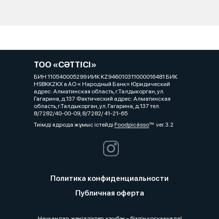
ТОО «СӘТТІСІ»
БИН 110540005299 ИИК KZ946010311000016481 БИК
HSBKKZKX в АО « Народный Банк» Юридический
адрес: Алматинская область, г.Талдыкорган, ул.
Гагарина, д.137 Фактический адрес: Алматинская
область, г.Талдыкорган, ул. Гагарина, д.137 тел.
8/7282/40-00-09, 8/7282/ 41-21-65
Тиімді ядрода жұмыс істейді
Foodpicásso
ver. 3.2
Политика конфиденциальности
Публичная оферта
Науқандар, жеңілдіктер, кэшбэк – біздің қосымшада!