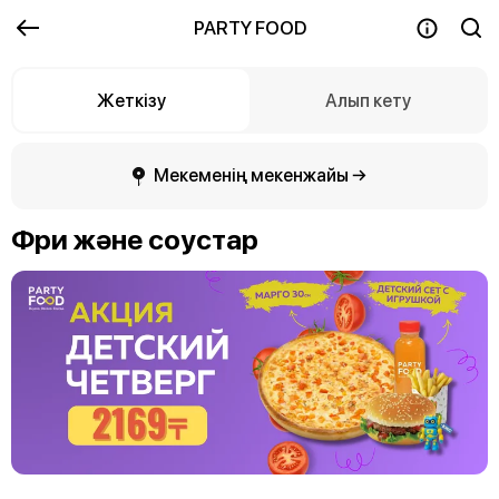
PARTY FOOD
Жеткізу
Алып кету
Мекеменің мекенжайы →
Фри және соустар