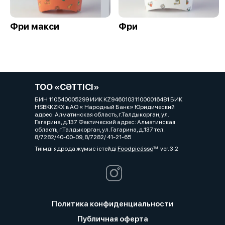
Фри макси
Фри
ТОО «СӘТТІСІ»
БИН 110540005299 ИИК KZ946010311000016481 БИК
HSBKKZKX в АО « Народный Банк» Юридический
адрес: Алматинская область, г.Талдыкорган, ул.
Гагарина, д.137 Фактический адрес: Алматинская
область, г.Талдыкорган, ул. Гагарина, д.137 тел.
8/7282/40-00-09, 8/7282/ 41-21-65
Тиімді ядрода жұмыс істейді
Foodpicásso
ver. 3.2
Политика конфиденциальности
Публичная оферта