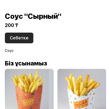
Соус "Сырный"
200 ₸
Себетке
Соус
Біз ұсынамыз