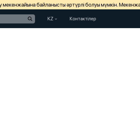
зу мекенжайына байланысты әртүрлі болуы мүмкін. Мекенж
KZ
Контактілер