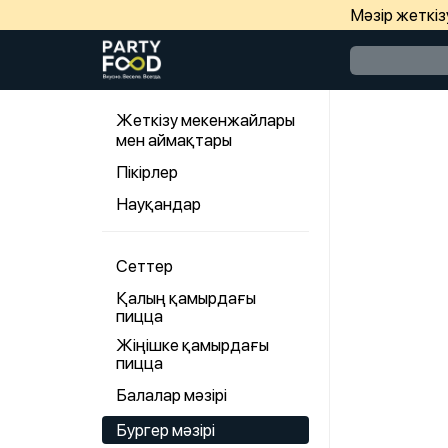
Мәзір жеткі
Жеткізу мекенжайлары
мен аймақтары
Пікірлер
Науқандар
Сеттер
Қалың қамырдағы
пицца
Жіңішке қамырдағы
пицца
Балалар мәзірі
Бургер мәзірі