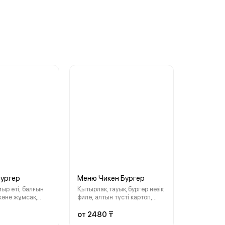
ургер
Меню Чикен Бургер
р еті, балғын
Қытырлақ тауық бургер нәзік
және жұмсақ
филе, алтын түсті картоп,
ық ештеңе жоқ,
сүйікті соус және таңдаулы
иынтықта —
сусынмен — тойымды әрі
от 2480 ₸
с және таңдаулы
дәмді тіскебасарды