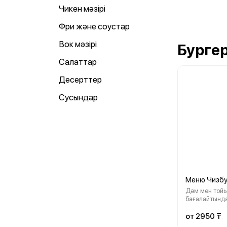
Чикен мәзірі
Фри және соустар
Вок мәзірі
Бургер
Салаттар
Десерттер
Сусындар
Меню Чизб
Дәм мен той
бағалайтында
мінсіз жиынт
чизбургер ері
от 2950 ₸
қытырлақ кар