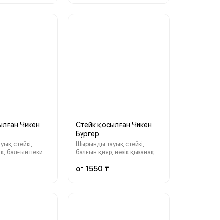
ам әрі дәмді
сүйетіндерге мінсіз үйлесім.
шін мінсіз
ылған Чикен
Стейк қосылған Чикен
Бургер
ық стейкі,
Шырынды тауық стейкі,
ік, балғын пекин
балғын қияр, нәзік қызанақ
ы және жұмсақ
және қытырлақ пекин
малық соуспен —
қырыққабаты, барлығы
от 1550 ₸
й дәмді
фирмалық соуспен.
арға мінсіз