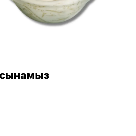
 ұсынамыз