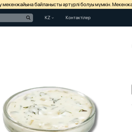
зу мекенжайына байланысты әртүрлі болуы мүмкін. Мекенж
KZ
Контактілер