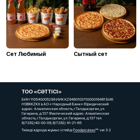
Сет Любимый
Сытный сет
ТОО «СӘТТІСІ»
БИН 110540005299 ИИК KZ946010311000016481 БИК
HSBKKZKX в АО « Народный Банк» Юридический
адрес: Алматинская область, г.Талдыкорган, ул.
Гагарина, д.137 Фактический адрес: Алматинская
область, г.Талдыкорган, ул. Гагарина, д.137 тел.
8/7282/40-00-09, 8/7282/ 41-21-65
Тиімді ядрода жұмыс істейді
Foodpicásso
ver. 3.2