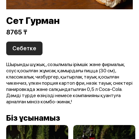
Сет Гурман
8765 ₸
Себетке
Шырынды шұжық, созылмалы ірімшік және фирмалық
соус қосылған жұмсақ қамырдағы пицца (30 см),
классикалық чизбургер, қытырлақ тауық қосылған
чикенчиз, үлкен порция картоп фри, нәзік тауық снектері
панировкада және салқындатылған 0,5 л Coca-Cola.
Дәмді түрде өзіңізді немесе компанияны қуантуға
арналған мінсіз комбо-жинақ!
Біз ұсынамыз